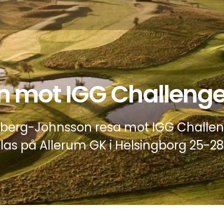
n mot IGG Challenge
ahlberg-Johnsson resa mot IGG Chall
as på Allerum GK i Helsingborg 25-28