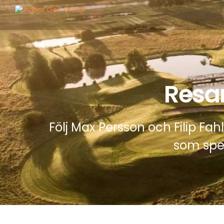
Resa
Följ Max Persson och Filip F
som spel