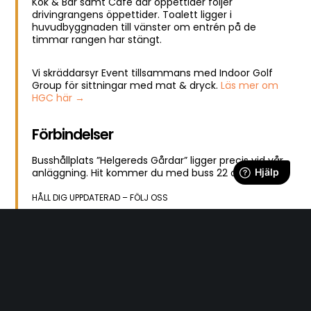
Kök & Bar samt Café där öppettider följer
drivingrangens öppettider. Toalett ligger i
huvudbyggnaden till vänster om entrén på de
timmar rangen har stängt.
Vi skräddarsyr Event tillsammans med Indoor Golf
Group för sittningar med mat & dryck.
Läs mer om
HGC här →
Förbindelser
Busshållplats ”Helgereds Gårdar” ligger precis vid vår
anläggning. Hit kommer du med buss 22 och 36.
HÅLL DIG UPPDATERAD – FÖLJ OSS
Våra huvudpartners