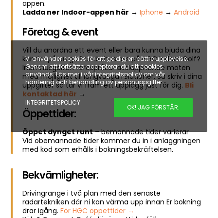
appen.
Ladda ner Indoor-appen här
→
Iphone
→
Android
Företag & event
Vill du anordna ett event eller bara kunna bjuda dina
kunder på en golfrunda hos oss på HGC Indoor Golf?
Vi använder cookies för att ge dig en bättre upplevelse.
Genom att fortsätta accepterar du att cookies
Inomhusgolfen förespråkar avslappnande möten
används. Läs mer i vår integritetspolicy om vår
med möjlighet till långvariga relationer. Så skriv i dina
hantering och behandling av personuppgifter
uppgifter så tar vi fram ett upplägg just för dig.
Bli
kontaktad här
→
INTEGRITETSPOLICY
OK! JAG FÖRSTÅR.
Öppettider:
Öppet dynget runt
– bemannade tider varierar
Vid obemannade tider kommer du in i anläggningen
med kod som erhålls i bokningsbekräftelsen.
Bekvämligheter:
Drivingrange i två plan med den senaste
radartekniken där ni kan värma upp innan Er bokning
drar igång.
För HGC öppettider →