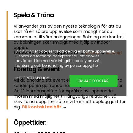
Spela & Träna
Vi använder oss av den nyaste teknologin för att du
skall få en så bra upplevelse som möjligt när du
kommer in till våra anläggningar. Bokning och kontroll
av bokningen sker smidigt med hjälp av Indoor-
appen.
Vi använder cookies för att ge dig en bättre upplevelse.
Ladda ner Indoor-appen här
→
Iphone
→
Android
Genom att fortsätta accepterar du att cookies
används. Läs mer i vår integritetspolicy om vår
hantering och behandling av personuppgifter
Företag & event
INTEGRITETSPOLICY
Vill du anordna ett event eller bara kunna bjuda dina
OK! JAG FÖRSTÅR.
kunder på en golfrunda hos oss på Östersund Indoor
Golf? Inomhusgolfen förespråkar avslappnande
möten med möjlighet till långvariga relationer. Så
skriv i dina uppgifter så tar vi fram ett upplägg just för
dig.
Bli kontaktad här
→
Öppettider: