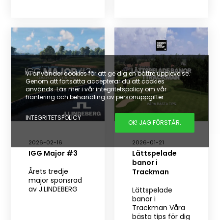
Vi använder cookies för att ge dig en bättre upplevelse.
Genom att fortsätta accepterar du att cookies
används. Läs mer i vår integritetspolicy om vår
hantering och behandling av personuppgifter
INTEGRITETSPOLICY
OK! JAG FÖRSTÅR.
2026-02-16
2026-01-21
IGG Major #3
Lättspelade
banor i
Årets tredje
Trackman
major sponsrad
av J.LINDEBERG
Lättspelade
banor i
Trackman Våra
bästa tips för dig