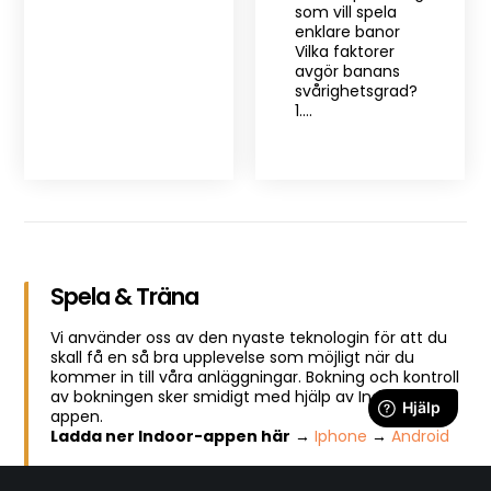
som vill spela
enklare banor
Vilka faktorer
avgör banans
svårighetsgrad?
1.…
Spela & Träna
Vi använder oss av den nyaste teknologin för att du
skall få en så bra upplevelse som möjligt när du
kommer in till våra anläggningar. Bokning och kontroll
av bokningen sker smidigt med hjälp av Indoor-
appen.
Ladda ner Indoor-appen här
→
Iphone
→
Android
Företag & event