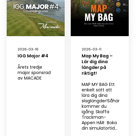
2026-03-16
2026-03-11
IGG Major #4
Map My Bag –
Lär dig dina
Årets tredje
längder på
major sponsrad
riktigt!
av MACADE
MAP MY BAG Ett
enkelt sätt att
lära dig dina
slaglängder!Såhär
kommer du
igång: Skaffa
Trackman-
Appen HÄR Boka
din simulatortid…