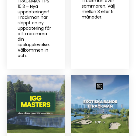
Trackman över
TRACKMAN TPS
sommaren. Välj
10.3 – Nya
mellan 3 eller 5
uppdateringar!
månader.
Trackman har
släppt en ny
uppdatering för
att maximera
din
spelupplevelse.
Välkommen in
och…