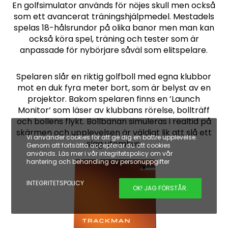
En golfsimulator används för nöjes skull men också
som ett avancerat träningshjälpmedel. Mestadels
spelas 18-hålsrundor på olika banor men man kan
också köra spel, träning och tester som är
anpassade för nybörjare såväl som elitspelare.
Spelaren slår en riktig golfboll med egna klubbor
mot en duk fyra meter bort, som är belyst av en
projektor. Bakom spelaren finns en ’Launch
Monitor’ som läser av klubbans rörelse, bollträff
och bollens flykt. Bollbanan simuleras i realtid på
skärmen och upplevelsen är väldigt lik att slå ett
Vi använder cookies för att ge dig en bättre upplevelse.
slag utomhus.
Genom att fortsätta accepterar du att cookies
används. Läs mer i vår integritetspolicy om vår
hantering och behandling av personuppgifter
INTEGRITETSPOLICY
OK! JAG FÖRSTÅR.