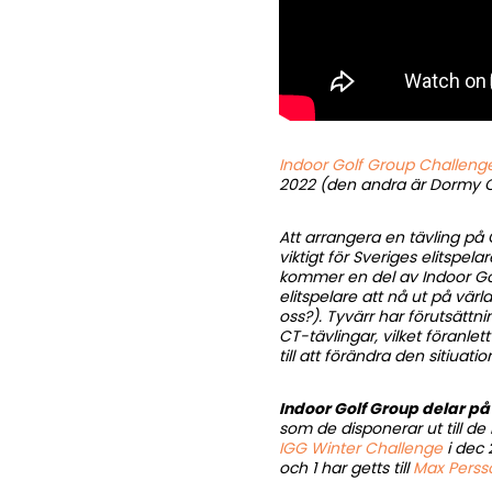
Indoor Golf Group Challeng
2022 (den andra är Dormy Ope
Att arrangera en tävling på
viktigt för Sveriges elitspe
kommer en del av Indoor Golf
elitspelare att nå ut på värl
oss?). Tyvärr har förutsättn
CT-tävlingar, vilket föranle
till att förändra den sitiuati
Indoor Golf Group delar på
som de disponerar ut till de 
IGG Winter Challenge
i dec 
och 1 har getts till
Max Perss