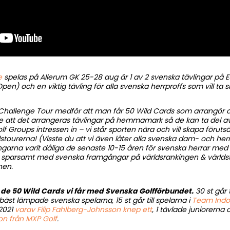
e
spelas på Allerum GK 25-28 aug är 1 av 2 svenska tävlingar på
n) och en viktig tävling för alla svenska herrproffs som vill ta s
 Challenge Tour medför att man får 50 Wild Cards som arrangör att
lare att det arrangeras tävlingar på hemmamark så de kan ta del 
 Groups intressen in – vi står sporten nära och vill skapa föruts
dstourerna! (Visste du att vi även låter alla svenska dam- och herr
ingarna varit dåliga de senaste 10-15 åren för svenska herrar med
tt sparsamt med svenska framgångar på världsrankingen & världstou
onen.
 de 50 Wild Cards vi får med Svenska Golfförbundet.
30 st går 
bäst lämpade svenska spelarna, 15 st går till spelarna i
Team Indoo
2021
varav Filip Fahlberg-Johnsson knep ett
, 1 tävlade juniorerna
on från MXP Golf
.