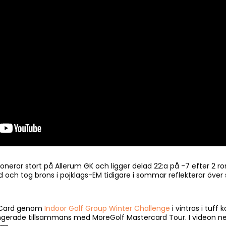
onerar stort på Allerum GK och ligger delad 22:a på -7 efter 2 ro
ch tog brons i pojklags-EM tidigare i sommar reflekterar över si
ild Card genom
Indoor Golf Group Winter Challenge
i vintras i tuff 
angerade tillsammans med MoreGolf Mastercard Tour. I videon ne