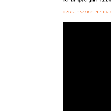
hur han spelar golf i TrackM
LEADERBOARD IGG CHALLEN