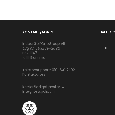
KONTAKT/ADRESS
HÅLL DI
IndoorGolfOneGroup AB
Org nr: 559269-2692
Box 11147
16111 Bromma
Telefonsupport: 010-641 21 02
Kontakta oss
→
Karriär/ledigatjänster
→
Integritetspolicy
→