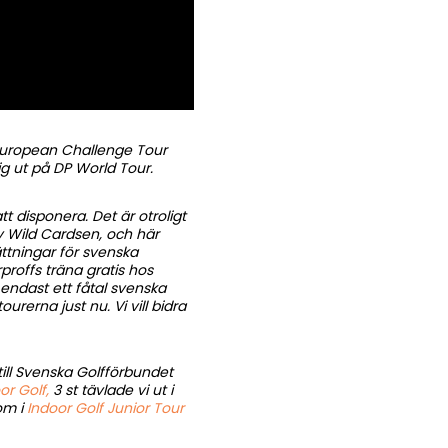
 European Challenge Tour
ig ut på DP World Tour.
 disponera. Det är otroligt
av Wild Cardsen, och här
ättningar för svenska
proffs träna gratis hos
 endast ett fåtal svenska
rerna just nu. Vi vill bidra
till Svenska Golfförbundet
r Golf,
3 st tävlade vi ut i
 om i
Indoor Golf Junior Tour