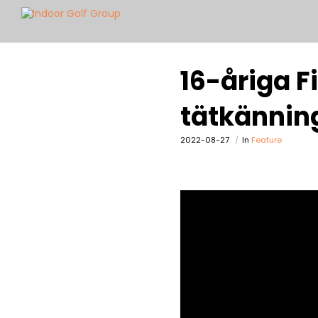
16-åriga F
tätkännin
2022-08-27
In
Feature