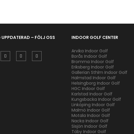
G UPPDATERAD – FÖLJ OSS
INDOOR GOLF CENTER
Arvika Indoor Golf
Borås Indoor Golf
Bromma Indoor Golf
Eriksberg Indoor Golf
Gallerian Sthlm Indoor Golf
Halmstad Indoor Golf
Helsingborg Indoor Golf
HGC Indoor Golf
Karlstad Indoor Golf
Kungsbacka Indoor Golf
Linköping Indoor Golf
Malmö Indoor Golf
Motala Indoor Golf
Nacka Indoor Golf
Sisjön Indoor Golf
Täby Indoor Golf