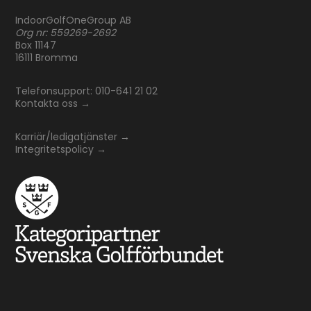
IndoorGolfOneGroup AB
Org nr: 559269-2692
Box 11147
16111 Bromma
Telefonsupport: 010-641 21 02
Kontakta oss
→
Karriär/ledigatjänster
→
Integritetspolicy
→