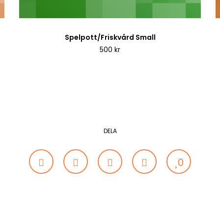
Spelpott/Friskvård Small
500
kr
DELA
0