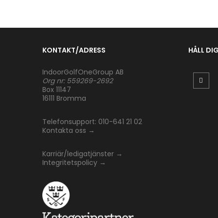
KONTAKT/ADRESS
HÅLL DI
IndoorGolfOneGroup AB
Org nr: 559269-2692
Box 11147
16111 Bromma
Telefonsupport: 010-641 21 02
Kontakta oss
→
Karriär/ledigatjänster
→
Integritetspolicy
→