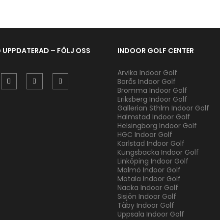
G UPPDATERAD – FÖLJ OSS
INDOOR GOLF CENTER
Arvika Indoor Golf
Borås Indoor Golf
Bromma Indoor Golf
Eriksberg Indoor Golf
Gallerian Sthlm Indoor Golf
Halmstad Indoor Golf
Helsingborg Indoor Golf
HGC Indoor Golf
Karlstad Indoor Golf
Kungsbacka Indoor Golf
Linköping Indoor Golf
Malmö Indoor Golf
Motala Indoor Golf
Nacka Indoor Golf
Sisjön Indoor Golf
Täby Indoor Golf
Uppsala Indoor Golf