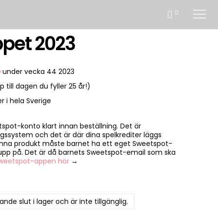
0
ppet 2023
e
under vecka 44 2023
 till dagen du fyller 25 år!)
r i hela Sverige
spot-konto klart innan beställning. Det är
gssystem och det är där dina spelkrediter läggs
enna produkt måste barnet ha ett eget Sweetspot-
pp på. Det är då barnets Sweetspot-email som ska
Sweetspot-appen här
→
de slut i lager och är inte tillgänglig.