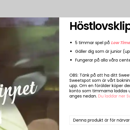
Höstlovskli
5 timmar spel på
Low Tim
Gäller dig som är junior (upp
Fungerar på alla våra cente
OBS: Tänk på att ha ditt Sweet
Sweetspot som är vårt boknin
upp. Om en förälder köper d
konto som timmarna laddas u
anges nedan.
Du laddar ner 
Denna produkt är för närvaran