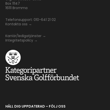
Box 11147
16111 Bromma
Telefonsupport: 010-641 21 02
Kontakta oss
→
Karriär/ledigatjänster
→
Integritetspolicy
→
HÅLL DIG UPPDATERAD – FÖLJ OSS