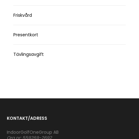
Friskvård
Presentkort
Tävlingsavgift
KONTAKT/ADRESS
IndoorGolfOneGroup AB
Org nr: 559269-2692