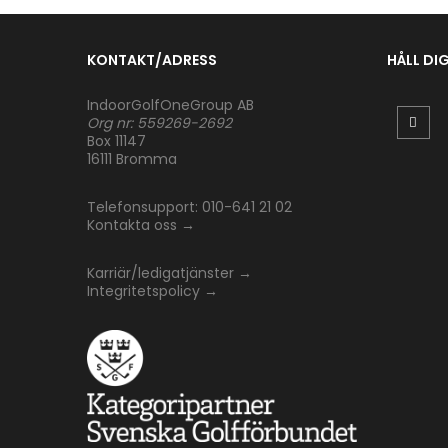
KONTAKT/ADRESS
HÅLL DI
IndoorGolfOneGroup AB
Org nr: 559269-2692
Box 11147
16111 Bromma
Telefonsupport: 010-641 21 02
Kontakta oss
→
Karriär/ledigatjänster
→
Integritetspolicy
→