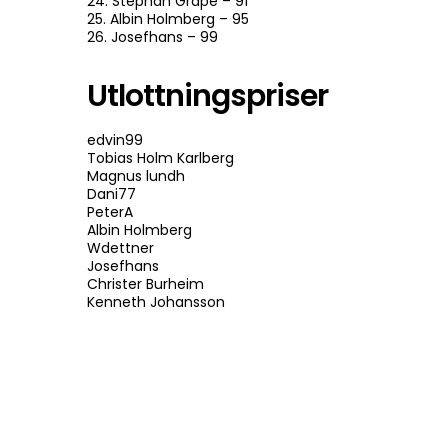
24. Stephan Grape – 91
25. Albin Holmberg – 95
26. Josefhans – 99
Utlottningspriser
edvin99
Tobias Holm Karlberg
Magnus lundh
Dani77
PeterA
Albin Holmberg
Wdettner
Josefhans
Christer Burheim
Kenneth Johansson