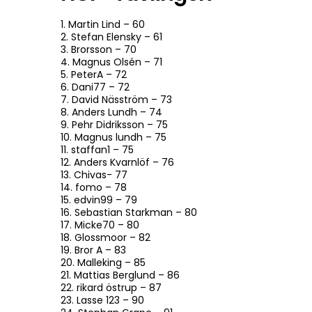
1. Martin Lind – 60
2. Stefan Elensky – 61
3. Brorsson – 70
4. Magnus Olsén – 71
5. PeterA – 72
6. Dani77 – 72
7. David Näsström – 73
8. Anders Lundh – 74
9. Pehr Didriksson – 75
10. Magnus lundh – 75
11. staffan1 – 75
12. Anders Kvarnlöf – 76
13. Chivas- 77
14. fomo – 78
15. edvin99 – 79
16. Sebastian Starkman – 80
17. Micke70 – 80
18. Glossmoor – 82
19. Bror A – 83
20. Malleking – 85
21. Mattias Berglund – 86
22. rikard östrup – 87
23. Lasse 123 – 90