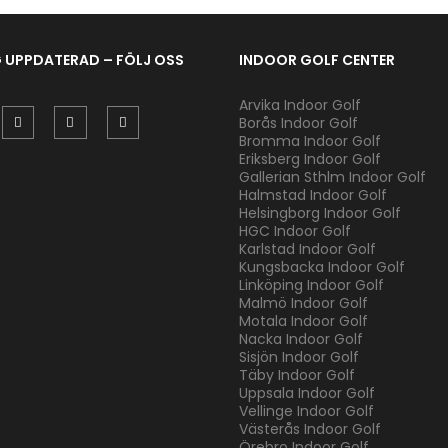
G UPPDATERAD – FÖLJ OSS
INDOOR GOLF CENTER
Arvika Indoor Golf
Borås Indoor Golf
Bromma Indoor Golf
Eriksberg Indoor Golf
Gallerian Sthlm Indoor Golf
Halmstad Indoor Golf
Helsingborg Indoor Golf
HGC Indoor Golf
Karlstad Indoor Golf
Kungsbacka Indoor Golf
Linköping Indoor Golf
Malmö Indoor Golf
Motala Indoor Golf
Nacka Indoor Golf
Sisjön Indoor Golf
Täby Indoor Golf
Uppsala Indoor Golf
Vellinge Indoor Golf
Västerås Indoor Golf
Örebro Indoor Golf