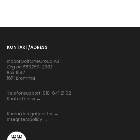
KONTAKT/ADRESS
IndoorGolfOneGroup AB
Org nr: 559269-2692
Box 11147
16111 Bromma
Telefonsupport: 010-641 21 02
Kontakta oss
→
Karriär/ledigatjänster
→
Integritetspolicy
→