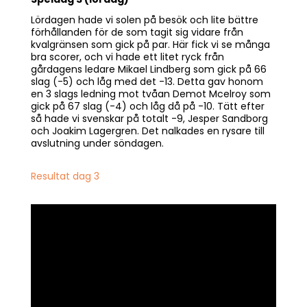
Lördagen hade vi solen på besök och lite bättre
förhållanden för de som tagit sig vidare från
kvalgränsen som gick på par. Här fick vi se många
bra scorer, och vi hade ett litet ryck från
gårdagens ledare Mikael Lindberg som gick på 66
slag (-5) och låg med det -13. Detta gav honom
en 3 slags ledning mot tvåan Demot Mcelroy som
gick på 67 slag (-4) och låg då på -10. Tätt efter
så hade vi svenskar på totalt -9, Jesper Sandborg
och Joakim Lagergren. Det nalkades en rysare till
avslutning under söndagen.
Resultat dag 3