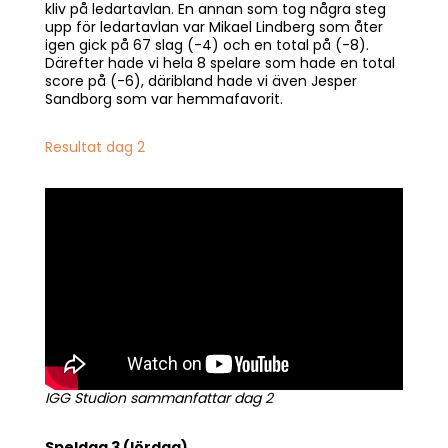
kliv på ledartavlan. En annan som tog några steg
upp för ledartavlan var Mikael Lindberg som åter
igen gick på 67 slag (-4) och en total på (-8).
Därefter hade vi hela 8 spelare som hade en total
score på (-6), däribland hade vi även Jesper
Sandborg som var hemmafavorit.
Resultat dag 2
IGG Studion sammanfattar dag 2
Speldag 3 (lördag)