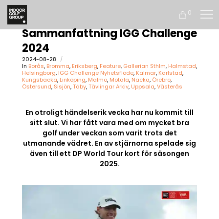
0
Sammanfattning IGG Challenge
2024
2024-08-28
In
Borås
,
Bromma
,
Eriksberg
,
Feature
,
Gallerian Sthlm
,
Halmstad
,
Helsingborg
,
IGG Challenge Nyhetsflöde
,
Kalmar
,
Karlstad
,
Kungsbacka
,
Linköping
,
Malmö
,
Motala
,
Nacka
,
Örebro
,
Östersund
,
Sisjön
,
Täby
,
Tävlingar Arkiv
,
Uppsala
,
Västerås
En otroligt händelserik vecka har nu kommit till
sitt slut. Vi har fått vara med om mycket bra
golf under veckan som varit trots det
utmanande vädret. En av stjärnorna spelade sig
även till ett DP World Tour kort för säsongen
2025.