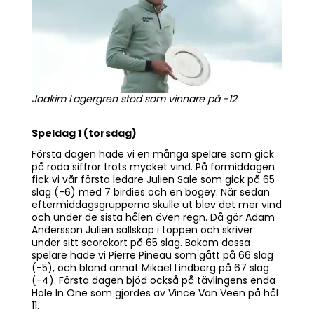
Joakim Lagergren stod som vinnare på -12
Speldag 1 (torsdag)
Första dagen hade vi en många spelare som gick
på röda siffror trots mycket vind. På förmiddagen
fick vi vår första ledare Julien Sale som gick på 65
slag (-6) med 7 birdies och en bogey. När sedan
eftermiddagsgrupperna skulle ut blev det mer vind
och under de sista hålen även regn. Då gör Adam
Andersson Julien sällskap i toppen och skriver
under sitt scorekort på 65 slag. Bakom dessa
spelare hade vi Pierre Pineau som gått på 66 slag
(-5), och bland annat Mikael Lindberg på 67 slag
(-4). Första dagen bjöd också på tävlingens enda
Hole In One som gjordes av Vince Van Veen på hål
11.