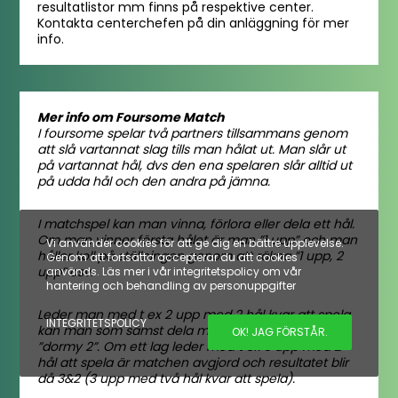
resultatlistor mm finns på respektive center.
Kontakta centerchefen på din anläggning för mer
info.
Mer info om Foursome Match
I foursome spelar två partners tillsammans genom
att slå vartannat slag tills man hålat ut. Man slår ut
på vartannat hål, dvs den ena spelaren slår alltid ut
på udda hål och den andra på jämna.
I matchspel kan man vinna, förlora eller dela ett hål.
Om man vinner första hålet är man ”1 upp” och man
Vi använder cookies för att ge dig en bättre upplevelse.
håller koll på ställningen genom att räkna ”1 upp, 2
Genom att fortsätta accepterar du att cookies
upp” osv.
används. Läs mer i vår integritetspolicy om vår
hantering och behandling av personuppgifter
Leder man med t ex 2 upp med 2 hål kvar att spela
INTEGRITETSPOLICY
kan man som sämst dela matchen, då är man
OK! JAG FÖRSTÅR.
”dormy 2”. Om ett lag leder med t ex 3 upp med 2
hål att spela är matchen avgjord och resultatet blir
då 3&2 (3 upp med två hål kvar att spela).