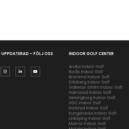
G UPPDATERAD – FÖLJ OSS
INDOOR GOLF CENTER
Arvika Indoor Golf
Borås Indoor Golf
Bromma Indoor Golf
Eriksberg Indoor Golf
Gallerian Sthlm Indoor Golf
Halmstad Indoor Golf
Helsingborg Indoor Golf
HGC Indoor Golf
Karlstad Indoor Golf
Kungsbacka Indoor Golf
Linköping Indoor Golf
Malmö Indoor Golf
Motala Indoor Golf