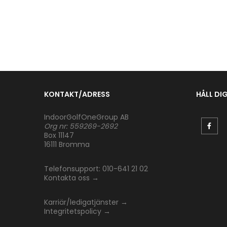
KONTAKT/ADRESS
HÅLL DI
IndoorGolfOneGroup AB
Org nr: 559269-2692
Box 11147
16111 Bromma
Telefonsupport: 010-641 21 02
Kontakta oss
→
Karriär/ledigatjänster
→
Integritetspolicy
→