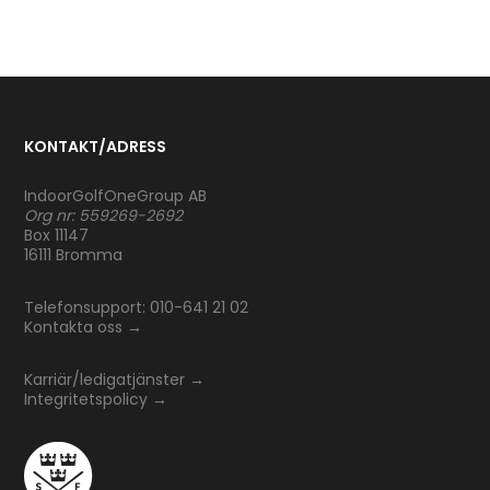
KONTAKT/ADRESS
IndoorGolfOneGroup AB
Org nr: 559269-2692
Box 11147
16111 Bromma
Telefonsupport: 010-641 21 02
Kontakta oss
→
Karriär/ledigatjänster
→
Integritetspolicy
→