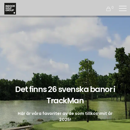
0
Det finns 26 svenska banor i
TrackMan
Här är våra favoriter av de som tillkommit år
2025!