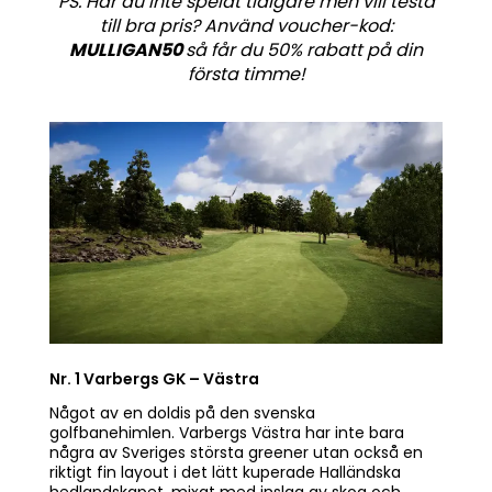
PS. Har du inte spelat tidigare men vill testa
till bra pris? Använd voucher-kod:
MULLIGAN50
så får du 50% rabatt på din
första timme!
Nr. 1 Varbergs GK – Västra
Något av en doldis på den svenska
golfbanehimlen. Varbergs Västra har inte bara
några av Sveriges största greener utan också en
riktigt fin layout i det lätt kuperade Halländska
hedlandskapet, mixat med inslag av skog och