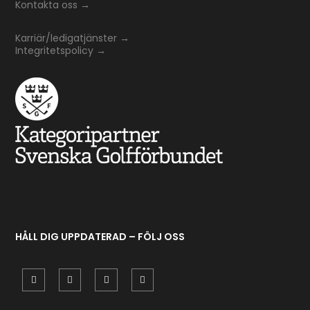
Kontakta oss
→
Karriär/ledigatjänster
→
Integritetspolicy
→
HÅLL DIG UPPDATERAD – FÖLJ OSS