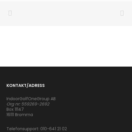
KONTAKT/ADRESS
IndoorGolfOneGroup AB
Org nr: 559269-2692
Box 11147
16111 Bromma
Telefonsupport: 010-641 21 02