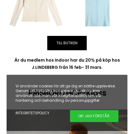
TILL BUTIKEN
Är du medlem hos Indoor har du 20% på köp hos
J.LINDEBERG från 16 feb- 31 mars.
Vi använder cookies för att ge dig en bättre upplevelse.
PRISBORD HCP-Klass
Genom att fortsätta accepterar du att cookies
används. Läs mer i vår integritetspolicy om vår
hantering och behandling av personuppgifter
INTEGRITETSPOLICY
OK! JAG FÖRSTÅR.