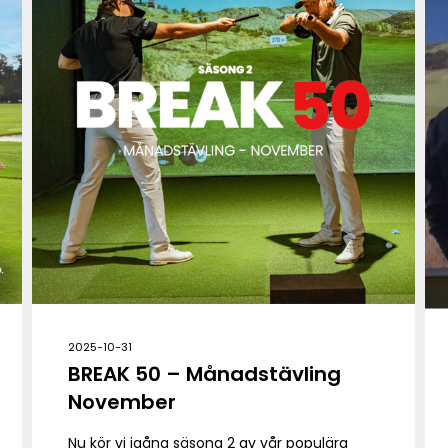
2025-10-31
BREAK 50 – Månadstävling
November
Nu kör vi igång säsong 2 av vår populära