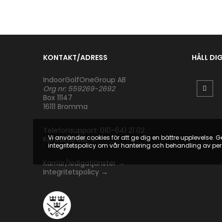
KONTAKT/ADRESS
HÅLL DI
IndoorGolfOneGroup AB
Org nr: 559269-2692
Box 11147
16111 Bromma
Telefonsupport: 010-641 21 02
Vi använder cookies för att ge dig en bättre upplevelse. 
Kontakta oss
→
integritetspolicy om vår hantering och behandling av pe
Karriär/ledigatjänster
→
Integritetspolicy
→