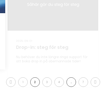
2025-09-01
Drop-in: steg för steg
Nu behöver du inte längre ringa support för
att boka drop in på obemannade tider!
PREVIOUS
NEXT
1
2
3
4
…
7