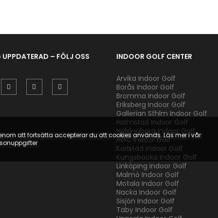
G UPPDATERAD – FÖLJ OSS
INDOOR GOLF CENTER
Arvika Indoor Golf
Borås Indoor Golf
Bromma Indoor Golf
Eriksberg Indoor Golf
Gallerian Sthlm Indoor Golf
Halmstad Indoor Golf
Helsingborg Indoor Golf
Genom att fortsätta accepterar du att cookies används. Läs mer i vår
HGC Indoor Golf
rsonuppgifter
Karlstad Indoor Golf
Kungsbacka Indoor Golf
Linköping Indoor Golf
Malmö Indoor Golf
Motala Indoor Golf
Nacka Indoor Golf
Sisjön Indoor Golf
Täby Indoor Golf